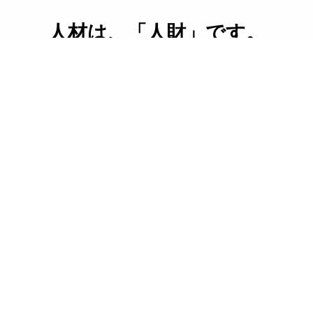
人材は、「人財」です。
常に感謝の気持ちを忘れず。
日々、創造、進化し、人・社会へ貢献
します。
サポートスタッフは、「人と仕事を全力でサポート」を心が
けております。
社員一人一人が、想像力豊かに考え、自ら行動し、心・技・
体、ともに進化していく環境を創り、広く人・社会へ貢献で
きる企業であり続けます。
会社概要へ